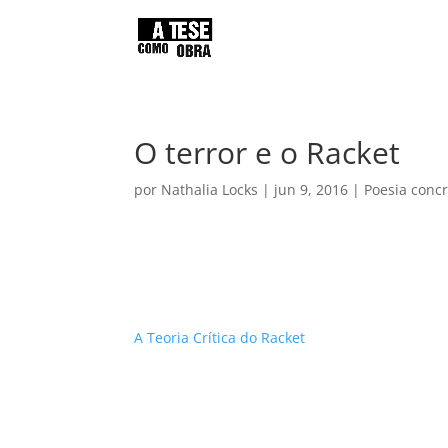
O terror e o Racket
por
Nathalia Locks
|
jun 9, 2016
|
Poesia conc
A Teoria Crítica do Racket