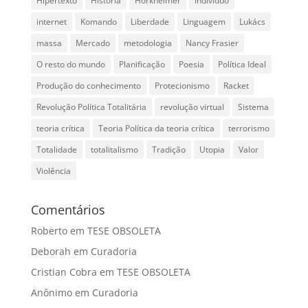
Hipertexto
História
Horkheimer
Indivíduo
internet
Komando
Liberdade
Linguagem
Lukács
massa
Mercado
metodologia
Nancy Frasier
O resto do mundo
Planificação
Poesia
Política Ideal
Produção do conhecimento
Protecionismo
Racket
Revolução Política Totalitária
revolução virtual
Sistema
teoria crítica
Teoria Política da teoria crítica
terrorismo
Totalidade
totalitalismo
Tradição
Utopia
Valor
Violência
Comentários
Roberto
em
TESE OBSOLETA
Deborah
em
Curadoria
Cristian Cobra
em
TESE OBSOLETA
Anônimo
em
Curadoria