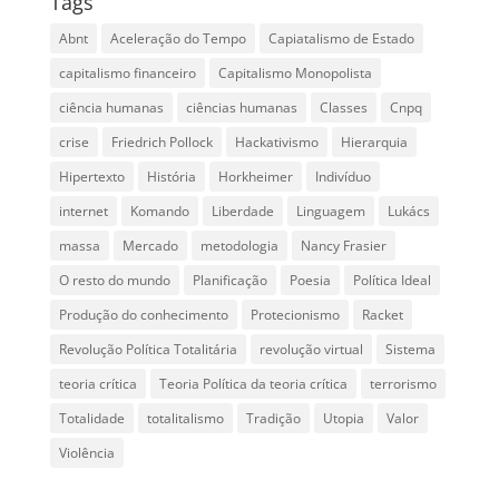
Tags
Abnt
Aceleração do Tempo
Capiatalismo de Estado
capitalismo financeiro
Capitalismo Monopolista
ciência humanas
ciências humanas
Classes
Cnpq
crise
Friedrich Pollock
Hackativismo
Hierarquia
Hipertexto
História
Horkheimer
Indivíduo
internet
Komando
Liberdade
Linguagem
Lukács
massa
Mercado
metodologia
Nancy Frasier
O resto do mundo
Planificação
Poesia
Política Ideal
Produção do conhecimento
Protecionismo
Racket
Revolução Política Totalitária
revolução virtual
Sistema
teoria crítica
Teoria Política da teoria crítica
terrorismo
Totalidade
totalitalismo
Tradição
Utopia
Valor
Violência