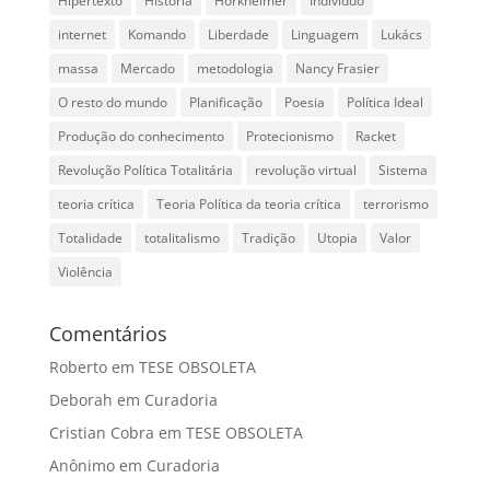
Hipertexto
História
Horkheimer
Indivíduo
internet
Komando
Liberdade
Linguagem
Lukács
massa
Mercado
metodologia
Nancy Frasier
O resto do mundo
Planificação
Poesia
Política Ideal
Produção do conhecimento
Protecionismo
Racket
Revolução Política Totalitária
revolução virtual
Sistema
teoria crítica
Teoria Política da teoria crítica
terrorismo
Totalidade
totalitalismo
Tradição
Utopia
Valor
Violência
Comentários
Roberto
em
TESE OBSOLETA
Deborah
em
Curadoria
Cristian Cobra
em
TESE OBSOLETA
Anônimo
em
Curadoria