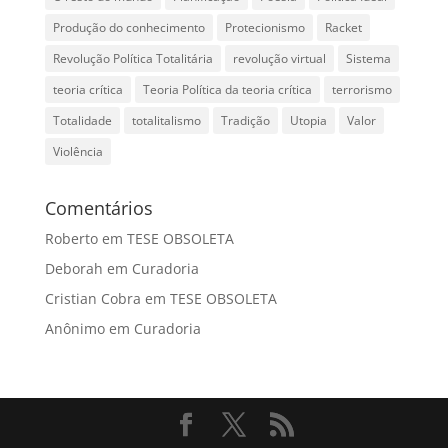
Produção do conhecimento
Protecionismo
Racket
Revolução Política Totalitária
revolução virtual
Sistema
teoria crítica
Teoria Política da teoria crítica
terrorismo
Totalidade
totalitalismo
Tradição
Utopia
Valor
Violência
Comentários
Roberto
em
TESE OBSOLETA
Deborah
em
Curadoria
Cristian Cobra
em
TESE OBSOLETA
Anônimo
em
Curadoria