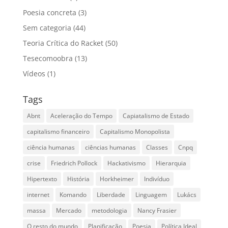
Poesia concreta
(3)
Sem categoria
(44)
Teoria Crítica do Racket
(50)
Tesecomoobra
(13)
Vídeos
(1)
Tags
Abnt
Aceleração do Tempo
Capiatalismo de Estado
capitalismo financeiro
Capitalismo Monopolista
ciência humanas
ciências humanas
Classes
Cnpq
crise
Friedrich Pollock
Hackativismo
Hierarquia
Hipertexto
História
Horkheimer
Indivíduo
internet
Komando
Liberdade
Linguagem
Lukács
massa
Mercado
metodologia
Nancy Frasier
O resto do mundo
Planificação
Poesia
Política Ideal