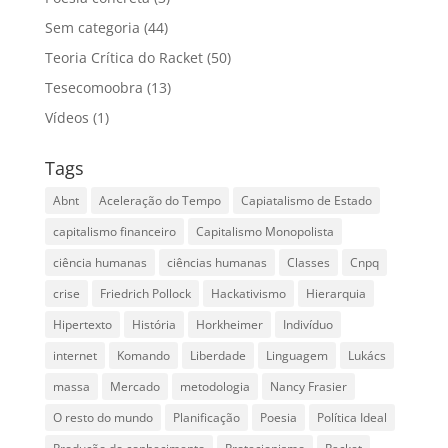
Sem categoria
(44)
Teoria Crítica do Racket
(50)
Tesecomoobra
(13)
Vídeos
(1)
Tags
Abnt
Aceleração do Tempo
Capiatalismo de Estado
capitalismo financeiro
Capitalismo Monopolista
ciência humanas
ciências humanas
Classes
Cnpq
crise
Friedrich Pollock
Hackativismo
Hierarquia
Hipertexto
História
Horkheimer
Indivíduo
internet
Komando
Liberdade
Linguagem
Lukács
massa
Mercado
metodologia
Nancy Frasier
O resto do mundo
Planificação
Poesia
Política Ideal