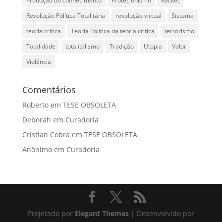
Produção do conhecimento
Protecionismo
Racket
Revolução Política Totalitária
revolução virtual
Sistema
teoria crítica
Teoria Política da teoria crítica
terrorismo
Totalidade
totalitalismo
Tradição
Utopia
Valor
Violência
Comentários
Roberto
em
TESE OBSOLETA
Deborah
em
Curadoria
Cristian Cobra
em
TESE OBSOLETA
Anônimo
em
Curadoria
Projetado por
Elegant Themes
| Desenvolvido por